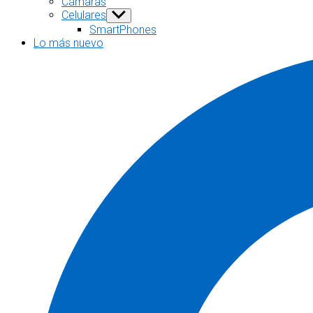
Cámaras
menu
Celulares
Show
sub
SmartPhones
menu
Lo más nuevo