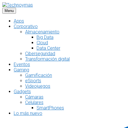
Saltar
al
Menu
contenido
Apps
Corporativo
Almacenamiento
Big Data
Cloud
Data Center
Ciberseguridad
Transformación digital
Eventos
Gaming
Gamificación
eSports
Videojuegos
Gadgets
Cámaras
Celulares
SmartPhones
Lo más nuevo