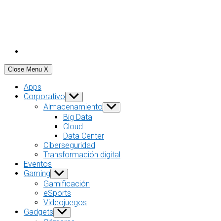
Close Menu
X
Apps
Corporativo
Show
sub
Almacenamiento
Show
menu
sub
Big Data
menu
Cloud
Data Center
Ciberseguridad
Transformación digital
Eventos
Gaming
Show
sub
Gamificación
menu
eSports
Videojuegos
Gadgets
Show
sub