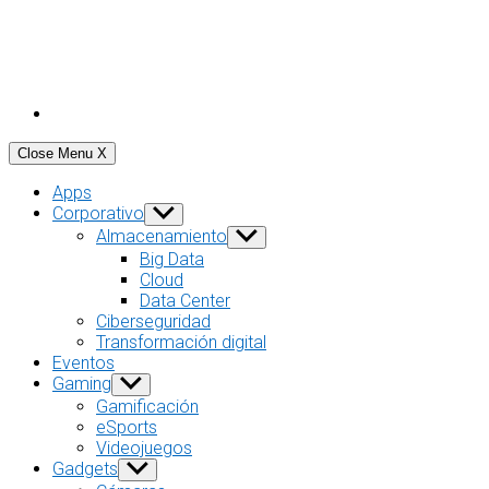
Close Menu
X
Apps
Corporativo
Show
sub
Almacenamiento
Show
menu
sub
Big Data
menu
Cloud
Data Center
Ciberseguridad
Transformación digital
Eventos
Gaming
Show
sub
Gamificación
menu
eSports
Videojuegos
Gadgets
Show
sub