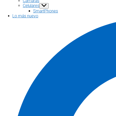
Cámaras
menu
Celulares
Show
sub
SmartPhones
menu
Lo más nuevo