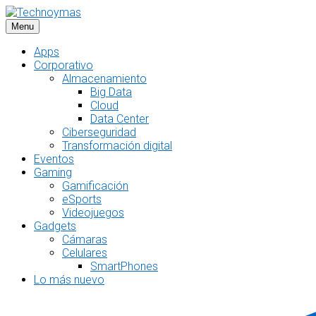
Saltar
al
Menu
contenido
Apps
Corporativo
Almacenamiento
Big Data
Cloud
Data Center
Ciberseguridad
Transformación digital
Eventos
Gaming
Gamificación
eSports
Videojuegos
Gadgets
Cámaras
Celulares
SmartPhones
Lo más nuevo