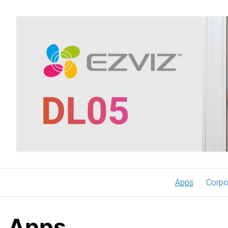
Saltar
al
contenido
Apps
Corpo
Apps