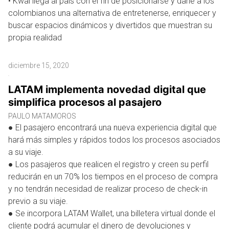
• Kwai llega al país con el fin de posicionarse y darle a los
colombianos una alternativa de entretenerse, enriquecer y
buscar espacios dinámicos y divertidos que muestran su
propia realidad
diciembre 15, 2020
LATAM implementa novedad digital que
simplifica procesos al pasajero
PAULO MATAMOROS
● El pasajero encontrará una nueva experiencia digital que
hará más simples y rápidos todos los procesos asociados
a su viaje.
● Los pasajeros que realicen el registro y creen su perfil
reducirán en un 70% los tiempos en el proceso de compra
y no tendrán necesidad de realizar proceso de check-in
previo a su viaje.
● Se incorpora LATAM Wallet, una billetera virtual donde el
cliente podrá acumular el dinero de devoluciones y