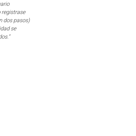
ario
 registrase
n dos pasos)
idad se
dos.”