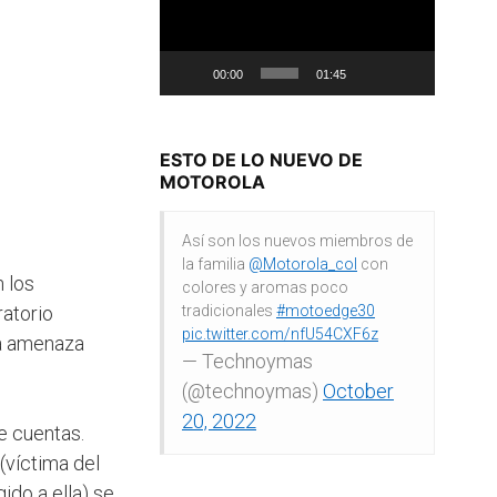
00:00
01:45
ESTO DE LO NUEVO DE
MOTOROLA
Así son los nuevos miembros de
la familia
@Motorola_col
con
 los
colores y aromas poco
ratorio
tradicionales
#motoedge30
pic.twitter.com/nfU54CXF6z
va amenaza
— Technoymas
(@technoymas)
October
20, 2022
e cuentas.
(víctima del
ido a ella) se