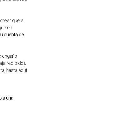
 creer que el
que en
su cuenta de
te engaño
je recibido),
ta, hasta aquí
o a una