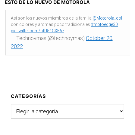
ESTO DE LO NUEVO DE MOTOROLA
Así son los nuevos miembros de la familia
@Motorola_col
con colores y aromas poco tradicionales
#motoedge30
pic.twitter.com/nfU54CXF6z
— Technoymas (@technoymas)
October 20,
2022
CATEGORÍAS
Categorías