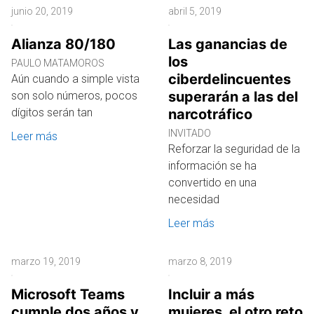
junio 20, 2019
abril 5, 2019
Alianza 80/180
Las ganancias de
los
PAULO MATAMOROS
ciberdelincuentes
Aún cuando a simple vista
superarán a las del
son solo números, pocos
dígitos serán tan
narcotráfico
INVITADO
Leer más
Reforzar la seguridad de la
información se ha
convertido en una
necesidad
Leer más
marzo 19, 2019
marzo 8, 2019
Microsoft Teams
Incluir a más
cumple dos años y
mujeres, el otro reto