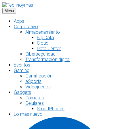
Saltar
al
Menu
contenido
Apps
Corporativo
Almacenamiento
Big Data
Cloud
Data Center
Ciberseguridad
Transformación digital
Eventos
Gaming
Gamificación
eSports
Videojuegos
Gadgets
Cámaras
Celulares
SmartPhones
Lo más nuevo