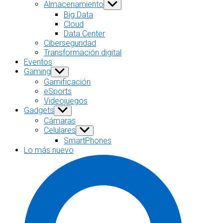
sub
Almacenamiento
Show
menu
sub
Big Data
menu
Cloud
Data Center
Ciberseguridad
Transformación digital
Eventos
Gaming
Show
sub
Gamificación
menu
eSports
Videojuegos
Gadgets
Show
sub
Cámaras
menu
Celulares
Show
sub
SmartPhones
menu
Lo más nuevo