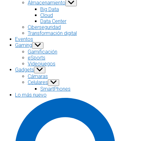
sub
Almacenamiento
Show
menu
sub
Big Data
menu
Cloud
Data Center
Ciberseguridad
Transformación digital
Eventos
Gaming
Show
sub
Gamificación
menu
eSports
Videojuegos
Gadgets
Show
sub
Cámaras
menu
Celulares
Show
sub
SmartPhones
menu
Lo más nuevo