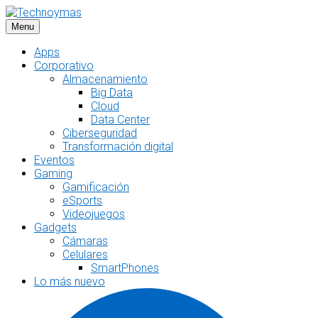
Saltar
al
Menu
contenido
Apps
Corporativo
Almacenamiento
Big Data
Cloud
Data Center
Ciberseguridad
Transformación digital
Eventos
Gaming
Gamificación
eSports
Videojuegos
Gadgets
Cámaras
Celulares
SmartPhones
Lo más nuevo