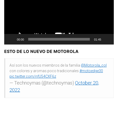
00:00
01:45
ESTO DE LO NUEVO DE MOTOROLA
Así son los nuevos miembros de la familia
@Motorola_col
con colores y aromas poco tradicionales
#motoedge30
pic.twitter.com/nfU54CXF6z
— Technoymas (@technoymas)
October 20,
2022