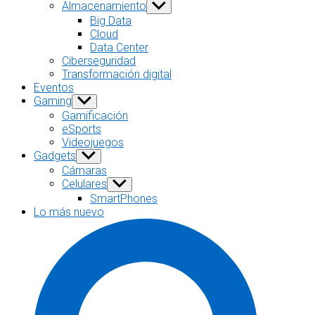
sub
Almacenamiento
Show
menu
sub
Big Data
menu
Cloud
Data Center
Ciberseguridad
Transformación digital
Eventos
Gaming
Show
sub
Gamificación
menu
eSports
Videojuegos
Gadgets
Show
sub
Cámaras
menu
Celulares
Show
sub
SmartPhones
menu
Lo más nuevo