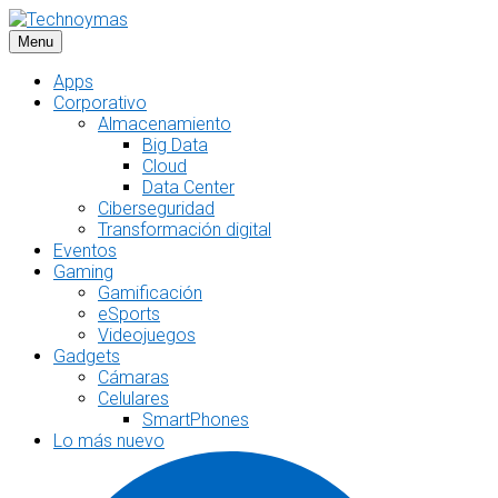
Saltar
al
Menu
contenido
Apps
Corporativo
Almacenamiento
Big Data
Cloud
Data Center
Ciberseguridad
Transformación digital
Eventos
Gaming
Gamificación
eSports
Videojuegos
Gadgets
Cámaras
Celulares
SmartPhones
Lo más nuevo