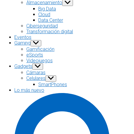
sub
Almacenamiento
Show
menu
sub
Big Data
menu
Cloud
Data Center
Ciberseguridad
Transformación digital
Eventos
Gaming
Show
sub
Gamificación
menu
eSports
Videojuegos
Gadgets
Show
sub
Cámaras
menu
Celulares
Show
sub
SmartPhones
menu
Lo más nuevo