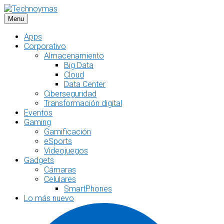
Saltar
al
Menu
contenido
Apps
Corporativo
Almacenamiento
Big Data
Cloud
Data Center
Ciberseguridad
Transformación digital
Eventos
Gaming
Gamificación
eSports
Videojuegos
Gadgets
Cámaras
Celulares
SmartPhones
Lo más nuevo