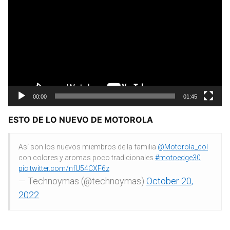
00:00
01:45
ESTO DE LO NUEVO DE MOTOROLA
Así son los nuevos miembros de la familia
@Motorola_col
con colores y aromas poco tradicionales
#motoedge30
pic.twitter.com/nfU54CXF6z
— Technoymas (@technoymas)
October 20,
2022