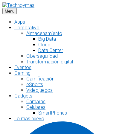
Saltar
al
Menu
contenido
Apps
Corporativo
Almacenamiento
Big Data
Cloud
Data Center
Ciberseguridad
Transformación digital
Eventos
Gaming
Gamificación
eSports
Videojuegos
Gadgets
Cámaras
Celulares
SmartPhones
Lo más nuevo