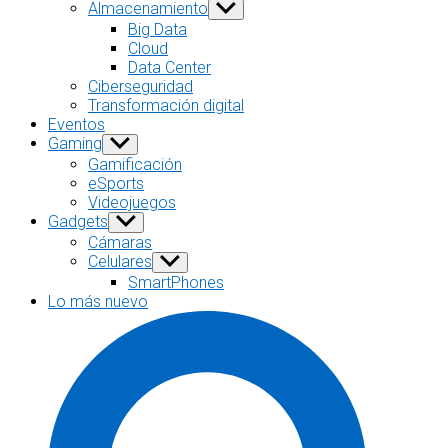
sub
Almacenamiento
Show
menu
sub
Big Data
menu
Cloud
Data Center
Ciberseguridad
Transformación digital
Eventos
Gaming
Show
sub
Gamificación
menu
eSports
Videojuegos
Gadgets
Show
sub
Cámaras
menu
Celulares
Show
sub
SmartPhones
menu
Lo más nuevo