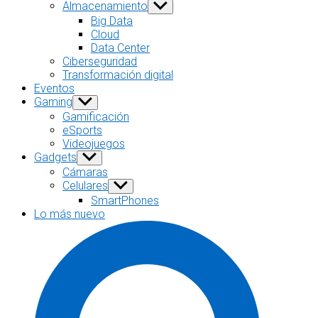
sub
Almacenamiento
Show
menu
sub
Big Data
menu
Cloud
Data Center
Ciberseguridad
Transformación digital
Eventos
Gaming
Show
sub
Gamificación
menu
eSports
Videojuegos
Gadgets
Show
sub
Cámaras
menu
Celulares
Show
sub
SmartPhones
menu
Lo más nuevo