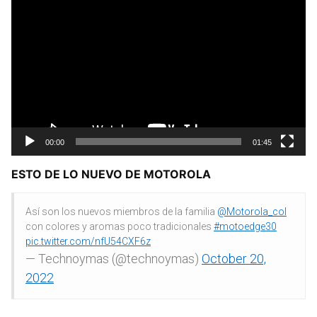
00:00
01:45
ESTO DE LO NUEVO DE MOTOROLA
Así son los nuevos miembros de la familia
@Motorola_col
con colores y aromas poco tradicionales
#motoedge30
pic.twitter.com/nfU54CXF6z
— Technoymas (@technoymas)
October 20,
2022