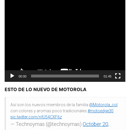
00:00
01:45
ESTO DE LO NUEVO DE MOTOROLA
Así son los nuevos miembros de la familia
@Motorola_col
con colores y aromas poco tradicionales
#motoedge30
pic.twitter.com/nfU54CXF6z
— Technoymas (@technoymas)
October 20,