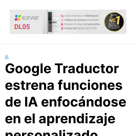
Saltar
al
contenido
IA
Google Traductor
estrena funciones
de IA enfocándose
en el aprendizaje
personalizado