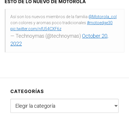
ESTO DE LO NUEVO DE MOTOROLA
Así son los nuevos miembros de la familia
@Motorola_col
con colores y aromas poco tradicionales
#motoedge30
pic.twitter.com/nfU54CXF6z
— Technoymas (@technoymas)
October 20,
2022
CATEGORÍAS
Categorías