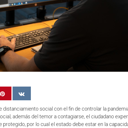
istanciamiento social con el fin de controlar la pandemi
ocial, además del temor a contagiarse, el ciudadano expe
 protegido, por lo cual el estado debe estar en la capacid