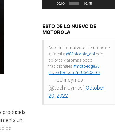
00:00
01:45
ESTO DE LO NUEVO DE
MOTOROLA
Así son los nuevos miembros de
la familia
@Motorola_col
con
colores y aromas poco
tradicionales
#motoedge30
pic.twitter.com/nfU54CXF6z
— Technoymas
(@technoymas)
October
20, 2022
a producida
rimenta un
ad de