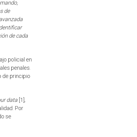
omando,
s de
n avanzada
dentificar
ción de cada
jo policial en
nales penales.
o de principio
our data
[1],
lidad. Por
do se