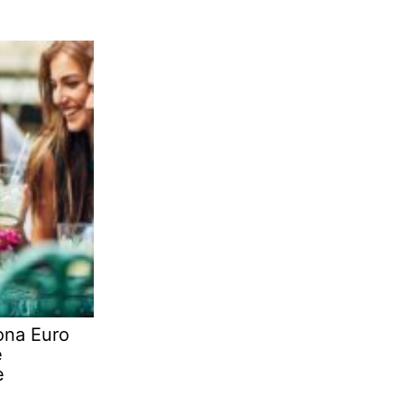
zona Euro
e
e