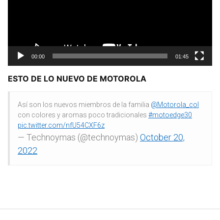
00:00
01:45
ESTO DE LO NUEVO DE MOTOROLA
Así son los nuevos miembros de la familia
@Motorola_col
con colores y aromas poco tradicionales
#motoedge30
pic.twitter.com/nfU54CXF6z
— Technoymas (@technoymas)
October 20,
2022