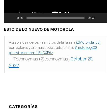
00:00
01:45
ESTO DE LO NUEVO DE MOTOROLA
Así son los nuevos miembros de la familia
@Motorola_col
con colores y aromas poco tradicionales
#motoedge30
pic.twitter.com/nfU54CXF6z
— Technoymas (@technoymas)
October 20,
2022
CATEGORÍAS