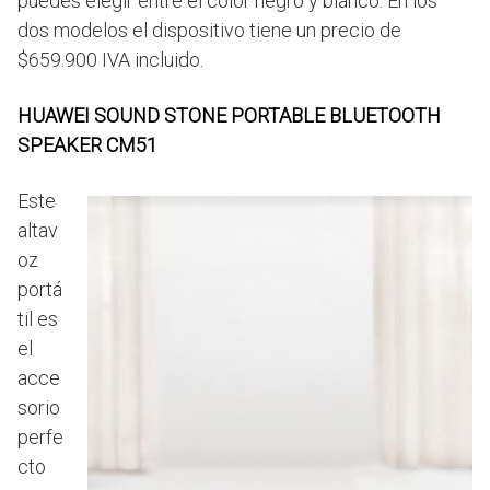
puedes elegir entre el color negro y blanco. En los
dos modelos el dispositivo tiene un precio de
$659.900 IVA incluido.
HUAWEI SOUND STONE PORTABLE BLUETOOTH
SPEAKER CM51
Este
altav
oz
portá
til es
el
acce
sorio
perfe
cto