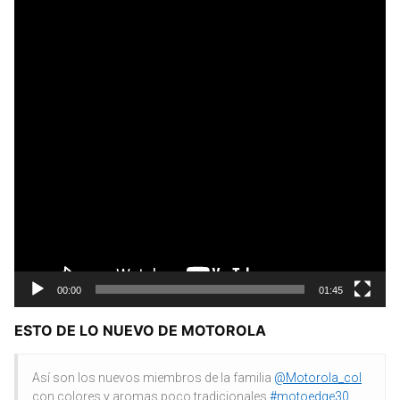
00:00
01:45
ESTO DE LO NUEVO DE MOTOROLA
Así son los nuevos miembros de la familia
@Motorola_col
con colores y aromas poco tradicionales
#motoedge30