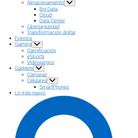
sub
Almacenamiento
Show
menu
sub
Big Data
menu
Cloud
Data Center
Ciberseguridad
Transformación digital
Eventos
Gaming
Show
sub
Gamificación
menu
eSports
Videojuegos
Gadgets
Show
sub
Cámaras
menu
Celulares
Show
sub
SmartPhones
menu
Lo más nuevo