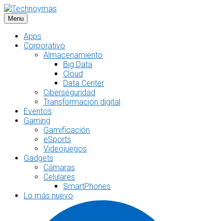
Saltar
al
Menu
contenido
Apps
Corporativo
Almacenamiento
Big Data
Cloud
Data Center
Ciberseguridad
Transformación digital
Eventos
Gaming
Gamificación
eSports
Videojuegos
Gadgets
Cámaras
Celulares
SmartPhones
Lo más nuevo