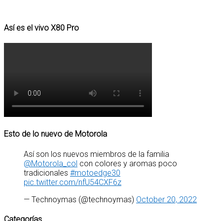
Así es el vivo X80 Pro
Esto de lo nuevo de Motorola
Así son los nuevos miembros de la familia
@Motorola_col
con colores y aromas poco
tradicionales
#motoedge30
pic.twitter.com/nfU54CXF6z
— Technoymas (@technoymas)
October 20, 2022
Categorías