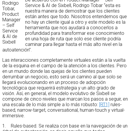
Rodrigo
Service & AI de Sixbell, Rodrigo Tobar “esta es
Tobar,
nuestra manera de demostrar que los clientes
Product
están antes que todo. Nosotros entendemos que
Manager
no hay un cliente igual a otro y este modelo es la
– Self
herramienta que nos ayudará a conocerlos a
Service
profundidad para transformar ese conocimiento
& AI de
en una hoja de ruta que solo ese cliente podría
Sixbell
caminar para llegar hasta el más alto nivel en la
autoatención”.
Las interacciones completamente virtuales están a la vuelta
de la esquina en el campo de la atención a los clientes. Pero
en un mundo donde las quejas de los clientes pueden
derrumbar un negocio, esto será un camino al que solo se
llegará evolucionando en un proceso de adopción
tecnológica que requerirá estrategia y un alto grado de
visión. Así, en general, el modelo evolutivo de Sixbell se
compone de cinco niveles que marcan los pasos a seguir, en
una escala de lo más simple a lo más robusto:
[RT1]
rules-
based, narrow-target, conversational, human-touch y virtual-
immersive.
1. Rules-based. Se realiza con base en la navegación de un