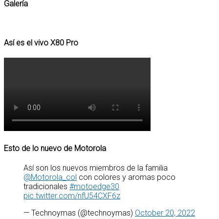
Galería
Así es el vivo X80 Pro
Esto de lo nuevo de Motorola
Así son los nuevos miembros de la familia
@Motorola_col
con colores y aromas poco
tradicionales
#motoedge30
pic.twitter.com/nfU54CXF6z
— Technoymas (@technoymas)
October 20, 2022