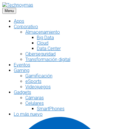
Saltar
al
Menu
contenido
Apps
Corporativo
Almacenamiento
Big Data
Cloud
Data Center
Ciberseguridad
Transformación digital
Eventos
Gaming
Gamificación
eSports
Videojuegos
Gadgets
Cámaras
Celulares
SmartPhones
Lo más nuevo