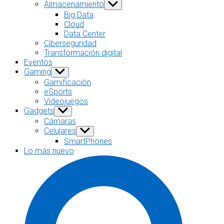
sub
Almacenamiento
Show
menu
sub
Big Data
menu
Cloud
Data Center
Ciberseguridad
Transformación digital
Eventos
Gaming
Show
sub
Gamificación
menu
eSports
Videojuegos
Gadgets
Show
sub
Cámaras
menu
Celulares
Show
sub
SmartPhones
menu
Lo más nuevo