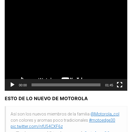
00:00
01:45
ESTO DE LO NUEVO DE MOTOROLA
Así son los nuevos miembros de la familia
@Motorola_col
con colores y aromas poco tradicionales
#motoedge30
pic.twitter.com/nfU54CXF6z